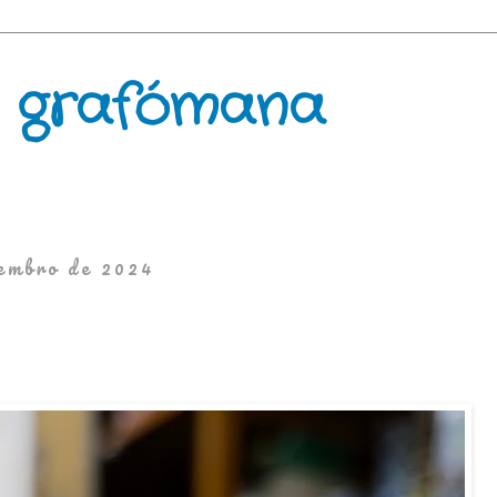
 grafómana
tembro de 2024