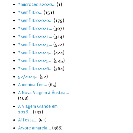
#microtecla2026...
(1)
#semfiltro...
(151)
#semfiltro2020...
(179)
#semfiltro2021...
(307)
#semfiltro2022...
(324)
#semfiltro2023...
(522)
#semfiltro2024...
(424)
#semfiltro2025...
(545)
#semfiltro2026...
(364)
52/2024...
(52)
A menina fée...
(63)
A Nova Viagem à Áustria...
(168)
A Viagem Grande em
2026...
(132)
A! festa...
(51)
Árvore amarela...
(386)