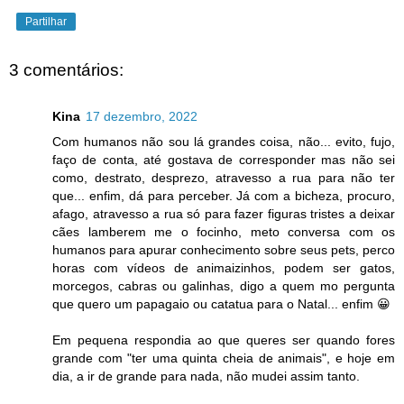
Partilhar
3 comentários:
Kina
17 dezembro, 2022
Com humanos não sou lá grandes coisa, não... evito, fujo,
faço de conta, até gostava de corresponder mas não sei
como, destrato, desprezo, atravesso a rua para não ter
que... enfim, dá para perceber. Já com a bicheza, procuro,
afago, atravesso a rua só para fazer figuras tristes a deixar
cães lamberem me o focinho, meto conversa com os
humanos para apurar conhecimento sobre seus pets, perco
horas com vídeos de animaizinhos, podem ser gatos,
morcegos, cabras ou galinhas, digo a quem mo pergunta
que quero um papagaio ou catatua para o Natal... enfim 😀
Em pequena respondia ao que queres ser quando fores
grande com "ter uma quinta cheia de animais", e hoje em
dia, a ir de grande para nada, não mudei assim tanto.